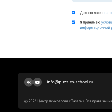
Даю согласие
на 
Я принимаю
услов
информационной 
info@puzzles-school.ru
© 2026 Центр психологии «Паззлы». Все права защ